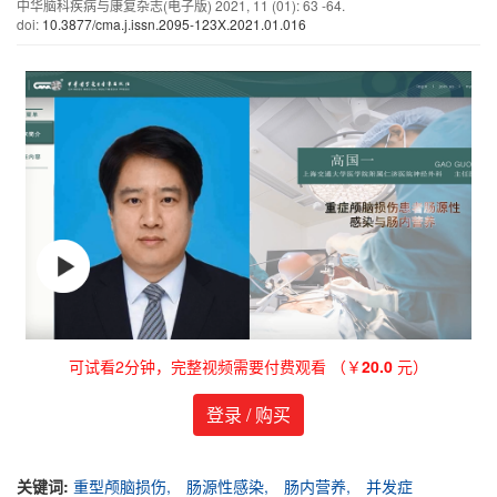
中华脑科疾病与康复杂志(电子版)
2021
,
11
(01)
: 63 -64.
doi:
10.3877/cma.j.issn.2095-123X.2021.01.016
可试看2分钟，完整视频需要付费观看 （￥
20.0
元）
登录 / 购买
关键词:
重型颅脑损伤,
肠源性感染,
肠内营养,
并发症