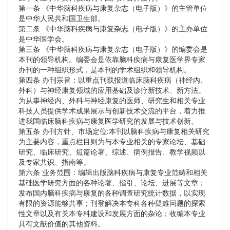
第一条 《中华脑科疾病与康复杂志（电子版）》的主管单位
是中华人民共和国卫生部。
第二条 《中华脑科疾病与康复杂志（电子版）》的主办单位
是中华医学会。
第三条 《中华脑科疾病与康复杂志（电子版）》的编委会是
本刊的领导机构。编委会是依靠脑科疾病与康复医学界专家
办刊的一种组织形式，是本刊的学术组织和领导机构。
第四条 办刊宗旨：以重点刊载报道临床脑科疾病（神经内、
外科）与神经康复领域的应用基础及诊疗新技术、新方法。
为从事神经内、外科与神经康复的医师、研究生和相关专业
科技人员提供学术成果展示与创新技术交流的平台，着力推
进我国临床脑科疾病与康复医学研究的发展与技术创新。
第五条 办刊方针、市场定位:本刊以脑科疾病与康复相关研究
为主要内容，重点栏目则为与本专业相关的专家论坛、基础
研究、临床研究、短篇论著、综述、病例报告、教学视频以
及专家共识、指南等。
第六条 业务范围：编辑出版脑科疾病与康复专业范畴和相关
基础医学研究方面的各种论著、指引、论坛、进展等文章；
发布国内脑科疾病与康复的各种调查研究统计数据，以实现
有限的资源能够共享；刊登解决本专科各种疑难问题的探索
性文章以及有关本专科建设和发展方面的杂论；收编本专业
具有文献价值的其他资料。