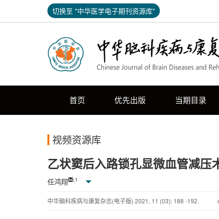
切换至 "中华医学电子期刊资源库"
首页
优先出版
当期目录
视频资源库
乙状窦后入路锁孔显微血管减压
,
1
任鸿翔
中华脑科疾病与康复杂志(电子版)
2021
,
11
(03)
: 188 -192.