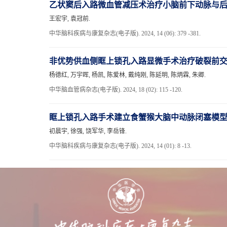
乙状窦后入路微血管减压术治疗小脑前下动脉与
王宏宇, 袁冠前.
中华脑科疾病与康复杂志(电子版). 2024, 14 (06): 379 -381.
非优势供血侧眶上锁孔入路显微手术治疗破裂前
杨德红, 万宇晖, 杨凯, 陈爱林, 戴纯刚, 陈延明, 陈炳霖, 朱卿.
中华脑血管病杂志(电子版). 2024, 18 (02): 115 -120.
眶上锁孔入路手术建立食蟹猴大脑中动脉闭塞模
初晨宇, 徐强, 饶军华, 李岳锋.
中华脑科疾病与康复杂志(电子版). 2024, 14 (01): 8 -13.