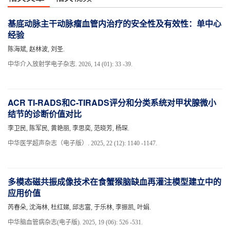
基底动脉主干动脉瘤血管内治疗的安全性及有效性：单中心
经验
陈海斌, 赵林波, 刘圣.
中华介入放射学电子杂志. 2026, 14 (01): 33 -39.
ACR TI-RADS和C-TIRADS评分和分类系统对甲状腺微小
结节的诊断价值对比
李卫民, 陈军民, 黄艳丽, 李思奕, 范晓芳, 杨琛.
中华医学超声杂志（电子版）. 2025, 22 (12): 1140 -1147.
多模态磁共振成像技术在食蟹猴脑缺血再灌注模型建立中的
应用价值
芮春朵, 沈海林, 杜红娣, 邱志富, 于乐林, 李振凯, 叶娟.
中华脑血管病杂志(电子版). 2025, 19 (06): 526 -531.