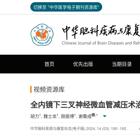
切换至 "中华医学电子期刊资源库"
首页
优先出版
当期目录
视频资源库
全内镜下三叉神经微血管减压术
1
1
1
,
1
胡力
, 魏士龙
, 刚振博
, 谢春成
中华脑科疾病与康复杂志(电子版)
2024
,
14
(03)
: 190 -192.