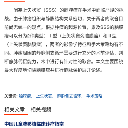
闭塞上矢状窦（SSS）的脑膜瘤在手术中面临严峻的挑
战。由于肿瘤组织与静脉结构关系密切，关于两者的取舍目
前尚无统一的观点。根据肿瘤的起源位置，累及SSS的脑膜
瘤可以分为2种类型：Ⅰ型（上矢状窦旁脑膜瘤）和Ⅱ型
（上矢状窦脑膜瘤），两者的影像学特征和手术策略均有不
同。肿瘤周围的静脉侧支循环需要进行充分的术前评估，判
断静脉代偿能力，术中进行有针对性的取舍。本文主要围绕
最大程度地切除脑膜瘤并进行静脉保护展开论述。
关键词:
脑膜瘤,
上矢状窦,
静脉侧支循环,
手术策略
相关文章
相关视频
中国儿童肺移植临床诊疗指南