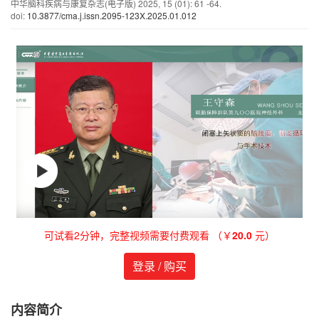
中华脑科疾病与康复杂志(电子版)
2025
,
15
(01)
: 61 -64.
doi:
10.3877/cma.j.issn.2095-123X.2025.01.012
可试看2分钟，完整视频需要付费观看 （￥
20.0
元）
登录 / 购买
内容简介