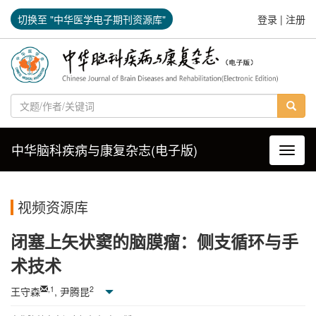
切换至 "中华医学电子期刊资源库"
登录
|
注册
中华脑科疾病与康复杂志(电子版)
导航切
视频资源库
闭塞上矢状窦的脑膜瘤：侧支循环与手
术技术
,
1
2
王守森
, 尹腾昆