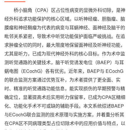
桥小脑角（CPA）区占位性病变的显微外科切除，是神
经外科追求功能保护的核心区域。以听神经瘤、胆脂瘤、脑
膜瘤和神经鞘瘤为代表的病变与耳蜗神经、面神经及脑干的
毗邻关系紧密，导致术中听觉功能保护面临严峻挑战。在追
求肿瘤全切的同时，最大限度地保留面神经及听神经功能，
尤其是听力，已成为现代神经外科的核心目标。作为术中监
测听觉通路的关键技术，脑干听觉诱发电位（BAEP）与耳
蜗电图（ECochG）各有优劣。近年来，BAEP与 ECochG
的联合监测方案通过优势互补，为术者提供了更全面、实
时、精准的听觉通路功能信息，能实现损伤的早期预警与精
确定位，显著提高术后实用听力保留率，已成为CPA区精细
化、功能化手术不可或缺的辅助手段。本文系统综述BAEP
与ECochG联合监测的技术原理与实施方案，并着重分析其
在CPA区不同病理类型占位切除术中的应用价值与特点，以