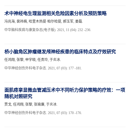
术中神经电生理监测相关危险因素分析及预防策略
冯兆海, 裴祎楠, 哈里木热提·帕尔哈提, 郝玉军, 姜磊.
中华脑科疾病与康复杂志(电子版). 2021, 11 (04): 232 -236.
桥小脑角区肿瘤继发颅神经疾患的临床特点及疗效研究
任鸿翔, 张黎, 申宇晓, 任贵玲, 于炎冰.
中华神经创伤外科电子杂志. 2021, 07 (03): 177 -181.
面肌痉挛显微血管减压术中不同听力保护策略的疗效：一项
随机对照研究
贾戈, 任鸿翔, 张黎, 张瑜廉, 于炎冰.
中华神经创伤外科电子杂志. 2021, 07 (03): 170 -176.