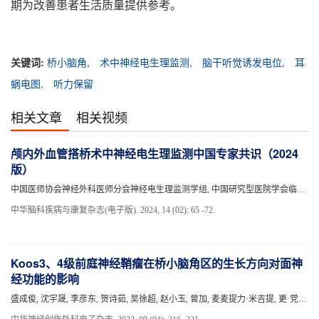
期为改善患者生活质量提供参考。
关键词:
桥小脑角,
术中神经电生理监测,
脑干听觉诱发电位,
耳
蜗电图,
听力保留
相关文章
相关视频
颅内外血管搭桥术中神经电生理监测中国专家共识（2024
版）
中国医师协会神经外科医师分会神经电生理监测学组, 中国研究型医院学会临床神经电生理专业委员会.
中华脑科疾病与康复杂志(电子版). 2024, 14 (02): 65 -72.
Koos3、4级前庭神经鞘瘤在桥小脑角区的生长方向对面神
经功能的影响
盛成俊, 沈宇晟, 李彦东, 贺诗茹, 吴徐超, 赵小玉, 曾加, 麦麦提力·米吉提, 更·党木仁加甫, 朱国华.