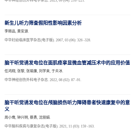
中华神经创伤外科电子杂志. 2023, 09 (04): 216 -221.
新生儿听力筛查假阳性影响因素分析
李顺品, 黄安源.
中华妇幼临床医学杂志(电子版). 2007, 03 (06): 326 -328.
脑干听觉诱发电位在面肌痉挛显微血管减压术中的应用价值
任鸿翔, 张黎, 张瑜廉, 刘学来, 于炎冰.
中华神经创伤外科电子杂志. 2022, 08 (02): 87 -91.
脑干听觉诱发电位在颅脑损伤听力障碍患者快速康复中的意
义
周小鸯, 钟兴明, 蔡勇, 沈丽娟.
中华脑科疾病与康复杂志(电子版). 2021, 11 (03): 159 -163.