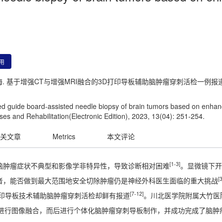
用
 黄海. 基于增强CT与增强MRI融合的3D打印导板辅助脑肿瘤穿刺活检一例报道[J
ed guide board-assisted needle biopsy of brain tumors based on enh
ses and Rehabilitation(Electronic Edition), 2023, 13(04): 251-254.
关文章
Metrics
本文评论
[1-3]
脑肿瘤症状不典型和影像学非特异性，导致诊断相对困难
。显微镜下开
[
者，能否做到最大范围地安全切除肿瘤仍是神经外科医生面临的重大挑战
[7-12]
打印导板技术辅助脑肿瘤穿刺活检却鲜有报道
。川北医学院附属大竹医
I进行图像融合，而后进行个体化脑肿瘤穿刺导板制作，并成功完成了脑肿