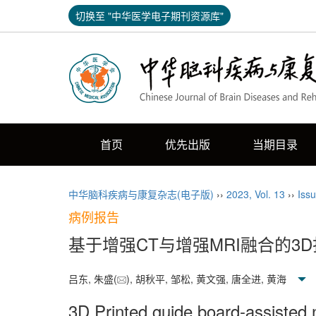
切换至 "中华医学电子期刊资源库"
首页
优先出版
当期目录
中华脑科疾病与康复杂志(电子版)
››
2023
,
Vol. 13
››
Iss
病例报告
基于增强CT与增强MRI融合的
吕东, 朱盛(
), 胡秋平, 邹松, 黄文强, 唐全进, 黄海
3D Printed guide board-assisted