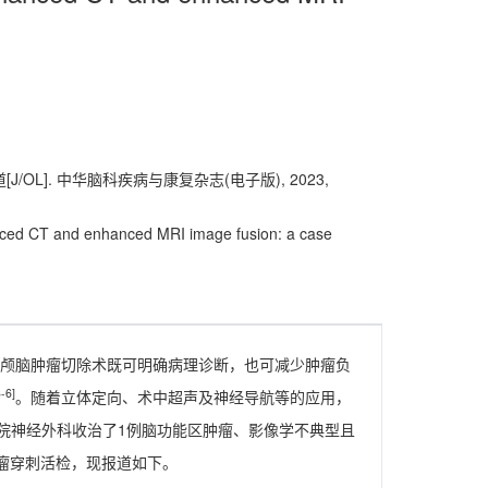
/OL]. 中华脑科疾病与康复杂志(电子版), 2023,
anced CT and enhanced MRI image fusion: a case
颅脑肿瘤切除术既可明确病理诊断，也可减少肿瘤负
3-6]
。随着立体定向、术中超声及神经导航等的应用，
院神经外科收治了1例脑功能区肿瘤、影像学不典型且
瘤穿刺活检，现报道如下。