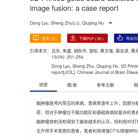
image fusion: a case report
Dong Lyu, Sheng Zhu(
), Qiuping Hu
全文 (
3
)
下载PDF (
26
)
导出引
引用本文：
吕东, 朱盛, 胡秋平, 邹松, 黄文强, 唐全进,
13(04): 251-254.
Dong Lyu, Sheng Zhu, Qiuping Hu. 3D Print
report[J/OL]. Chinese Journal of Brain Disea
摘要
图/表
参考文献
相
脑肿瘤是颅内常见的疾病，患病率逐年上升，因部分
荷，但对于肿瘤位于脑功能区和基础疾病较复杂的患
脑肿瘤穿刺活检得到了越来越多的认可，但利用3D
无开颅手术意愿的患者，笔者利用增强CT与增强MR