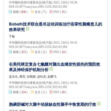
中华脑科疾病与康复杂志(电子版) 2023, 13(01): 34-38.
DOI:
10.3877/cma.j.issn.2095-123X.2023.01.003
摘要
(
836
)
全文
(
7
)
PDF
(
35
)
Bobath技术联合悬吊运动训练治疗痉挛性脑瘫患儿的
效果研究
于敏
中华脑科疾病与康复杂志(电子版) 2023, 13(01): 39-43.
DOI:
10.3877/cma.j.issn.2095-123X.2023.01.004
摘要
(
213
)
全文
(
2
)
PDF
(
24
)
右美托咪定复合七氟醚对脑出血继发性损伤的预防效
果及神经保护机制分析
孟永生, 雍容, 吉晓丽, 赵钰龙, 赵鹏飞
中华脑科疾病与康复杂志(电子版) 2023, 13(01): 44-50.
DOI:
10.3877/cma.j.issn.2095-123X.2023.01.005
摘要
(
224
)
全文
(
1
)
PDF
(
20
)
胞磷胆碱对大脑中动脉缺血性脑卒中恢复期的疗效