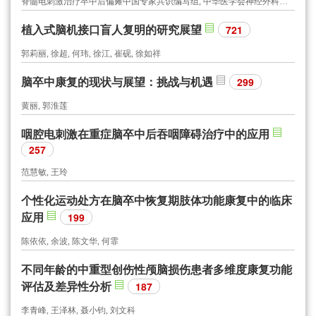
脊髓电刺激治疗卒中后偏瘫中国专家共识编写组, 中华医学会神经外科学分会功能神经外科学组, 中国研究型医院学会神经外科学专业委员会, 世界华人神经外科协会功能神经外科专业委员会, 北京医学会神经外科学分会功能神经外科专业组, 北京医学会神经外科学分会周围神经外科专业组
植入式脑机接口盲人复明的研究展望
721
郭莉丽, 徐超, 何玮, 徐江, 崔砚, 徐如祥
脑卒中康复的现状与展望：挑战与机遇
299
黄丽, 郭淮莲
咽腔电刺激在重症脑卒中后吞咽障碍治疗中的应用
257
范慧敏, 王玲
个性化运动处方在脑卒中恢复期肢体功能康复中的临床
应用
199
陈依依, 余波, 陈文华, 何霏
不同年龄的中重型创伤性颅脑损伤患者多维度康复功能
评估及差异性分析
187
李青峰, 王泽林, 聂小钧, 刘文科