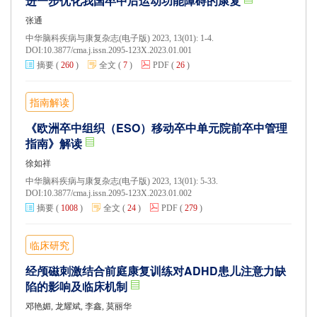
进一步优化我国卒中后运动功能障碍的康复
张通
中华脑科疾病与康复杂志(电子版) 2023, 13(01): 1-4.
DOI:
10.3877/cma.j.issn.2095-123X.2023.01.001
摘要
(
260
)
全文
(
7
)
PDF
(
26
)
指南解读
《欧洲卒中组织（ESO）移动卒中单元院前卒中管理
指南》解读
徐如祥
中华脑科疾病与康复杂志(电子版) 2023, 13(01): 5-33.
DOI:
10.3877/cma.j.issn.2095-123X.2023.01.002
摘要
(
1008
)
全文
(
24
)
PDF
(
279
)
临床研究
经颅磁刺激结合前庭康复训练对ADHD患儿注意力缺
陷的影响及临床机制
邓艳媚, 龙耀斌, 李鑫, 莫丽华