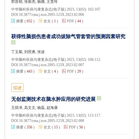
郭晋朝, 张新杰, 杨璐, 王贵玲
中华脑科疾病与康复杂志(电子版) 2023, 13(02): 102-107.
DOI:
10.3877/cma.j.issn.2095-123X.2023.02.006
摘要
(
652
)
全文
(
1
)
PDF
(
44
)
获得性脑损伤患者成功拔除气管套管的预测因素研究
丁玉菊, 刘照勇, 张波
中华脑科疾病与康复杂志(电子版) 2023, 13(02): 108-112.
DOI:
10.3877/cma.j.issn.2095-123X.2023.02.007
摘要
(
443
)
全文
(
4
)
PDF
(
29
)
综述
无创监测技术在脑水肿应用的研究进展
王煜泽, 高文文, 杨磊, 赵海康
中华脑科疾病与康复杂志(电子版) 2023, 13(02): 113-117.
DOI:
10.3877/cma.j.issn.2095-123X.2023.02.008
摘要
(
356
)
全文
(
15
)
PDF
(
56
)