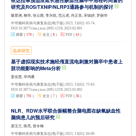
依达拉奉预适应延长急性缺血性脑卒中溶栓时间窗的
研究及ROS/TXNIP/NLRP3通路参与机制的探讨
隆昱洲, 柳华, 张云茜, 李兴统, 范云虎, 尚正良, 宋镇妤, 罗丽华
中华脑科疾病与康复杂志(电子版) 2023, 13(02): 65-74.
DOI:
10.3877/cma.j.issn.2095-123X.2023.02.001
摘要
(
179
)
全文
(
8
)
PDF
(
43
)
临床研究
基于虚拟现实技术施经颅直流电刺激对脑卒中患者上
肢功能影响的Meta分析
姜佳慧, 毕鸿雁
中华脑科疾病与康复杂志(电子版) 2023, 13(02): 75-83.
DOI:
10.3877/cma.j.issn.2095-123X.2023.02.002
摘要
(
791
)
全文
(
7
)
PDF
(
36
)
NLR、RDW水平联合振幅整合脑电图在缺氧缺血性
脑病患儿的预后研究
梁玉兰, 陈亮, 曾令梅
中华脑科疾病与康复杂志(电子版) 2023, 13(02): 84-89.