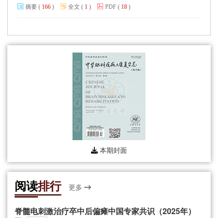
摘要
(
166
)
全文
(
1
)
PDF
(
18
)
本期封面
阅读
排行
更多
脊髓电刺激治疗卒中后偏瘫中国专家共识（2025年）