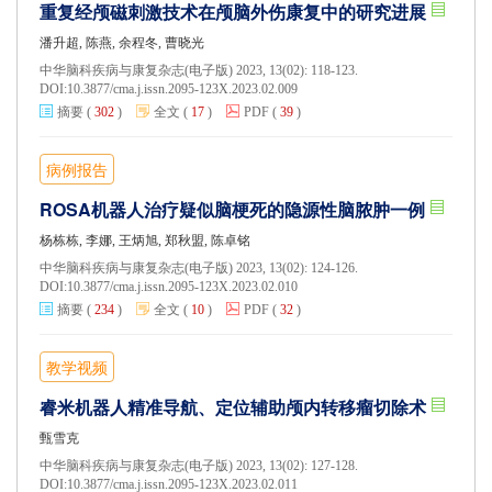
重复经颅磁刺激技术在颅脑外伤康复中的研究进展
潘升超, 陈燕, 余程冬, 曹晓光
中华脑科疾病与康复杂志(电子版) 2023, 13(02): 118-123.
DOI:
10.3877/cma.j.issn.2095-123X.2023.02.009
摘要
(
302
)
全文
(
17
)
PDF
(
39
)
病例报告
ROSA机器人治疗疑似脑梗死的隐源性脑脓肿一例
杨栋栋, 李娜, 王炳旭, 郑秋盟, 陈卓铭
中华脑科疾病与康复杂志(电子版) 2023, 13(02): 124-126.
DOI:
10.3877/cma.j.issn.2095-123X.2023.02.010
摘要
(
234
)
全文
(
10
)
PDF
(
32
)
教学视频
睿米机器人精准导航、定位辅助颅内转移瘤切除术
甄雪克
中华脑科疾病与康复杂志(电子版) 2023, 13(02): 127-128.
DOI:
10.3877/cma.j.issn.2095-123X.2023.02.011