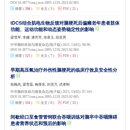
DOI:
10.3877/cma.j.issn.2095-123X.2023.02.003
摘要
(
298
)
全文
(
3
)
PDF
(
21
)
tDCS结合肌电生物反馈对脑梗死后偏瘫老年患者肢体
功能、运动功能和动态姿势稳定性的影响
梁雪琴, 李娜, 潘芳芳, 张香玉, 段亚男
中华脑科疾病与康复杂志(电子版) 2023, 13(02): 90-96.
DOI:
10.3877/cma.j.issn.2095-123X.2023.02.004
摘要
(
525
)
全文
(
7
)
PDF
(
33
)
早期高压氧治疗外伤性脑梗死的临床疗效及安全性分
析
祝梅杰, 梁育磊, 梅厚东, 刘克万, 武孝刚
中华脑科疾病与康复杂志(电子版) 2023, 13(02): 97-101.
DOI:
10.3877/cma.j.issn.2095-123X.2023.02.005
摘要
(
334
)
全文
(
0
)
PDF
(
33
)
间歇经口至食管管饲联合吞咽训练对脑卒中吞咽障碍
患者营养状态和预后的影响