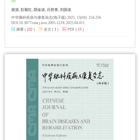
谢源, 彭菊红, 阴金波, 吕胜青, 刘国龙
中华脑科疾病与康复杂志(电子版) 2025, 15(04): 254-256.
DOI:
10.3877/cma.j.issn.2095-123X.2025.04.011
摘要
(
232
)
全文
(
1
)
PDF
(
15
)