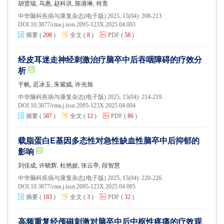
胡贤瑞, 马惠, 赵科洪, 陈港琳, 何竟
中华脑科疾病与康复杂志(电子版) 2025, 15(04): 208-213.
DOI:
10.3877/cma.j.issn.2095-123X.2025.04.003
摘要
(
208
)
全文
(
8
)
PDF
(
58
)
经皮耳迷走神经刺激治疗脑卒中后吞咽障碍的疗效分
析
于帆, 迟冰玉, 朱紫嫣, 许光旭
中华脑科疾病与康复杂志(电子版) 2025, 15(04): 214-219.
DOI:
10.3877/cma.j.issn.2095-123X.2025.04.004
摘要
(
587
)
全文
(
12
)
PDF
(
86
)
载脂蛋白E基因多态性对急性缺血性脑卒中后抑郁的
影响
刘佳成, 许晓辉, 杜艳姣, 张云亭, 段智慧
中华脑科疾病与康复杂志(电子版) 2025, 15(04): 220-226.
DOI:
10.3877/cma.j.issn.2095-123X.2025.04.005
摘要
(
183
)
全文
(
3
)
PDF
(
32
)
高频重复经颅磁刺激对脑卒中后中枢性疼痛的疗效观