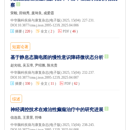
察
荣毅, 田锦秀, 庞琦良, 成爱霞
中华脑科疾病与康复杂志(电子版) 2025, 15(04): 227-231.
DOI:
10.3877/cma.j.issn.2095-123X.2025.04.006
摘要
(
220
)
全文
(
2
)
PDF
(
46
)
短篇论著
基于静息态脑电图的慢性意识障碍微状态分析
赵光锐, 吴玉璋, 尹绍雅, 陈光贵
中华脑科疾病与康复杂志(电子版) 2025, 15(04): 232-237.
DOI:
10.3877/cma.j.issn.2095-123X.2025.04.007
摘要
(
330
)
全文
(
11
)
PDF
(
62
)
综述
神经调控技术在难治性癫痫治疗中的研究进展
信连昌, 王景景, 符锋
中华脑科疾病与康复杂志(电子版) 2025, 15(04): 238-245.
DOI:
10.3877/cma.j.issn.2095-123X.2025.04.008