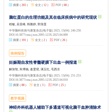
摘要
(
265
)
全文
(
12
)
PDF
(
68
)
脑红蛋白的生理功能及其在临床疾病中的研究现状
程敏, 吴亚峰, 韩雅婷, 郭淮莲
中华脑科疾病与康复杂志(电子版) 2025, 15(04): 246-250.
DOI:
10.3877/cma.j.issn.2095-123X.2025.04.009
摘要
(
191
)
全文
(
2
)
PDF
(
26
)
病例报告
妊娠期自发性脊髓硬膜下出血一例报道
解加智, 朱博驰, 逄雯珺, 满玉红, 毛西京
中华脑科疾病与康复杂志(电子版) 2025, 15(04): 251-253.
DOI:
10.3877/cma.j.issn.2095-123X.2025.04.010
摘要
(
88
)
全文
(
3
)
PDF
(
25
)
教学视频
神经外科机器人辅助下多通道可视化脑干血肿清除术