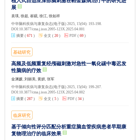
植入式自适应深部脑刺激在帕金森病治疗中的研究进
展
袁瑛, 徐超, 崔砚, 徐江, 徐如祥
中华脑科疾病与康复杂志(电子版) 2025, 15(04): 193-198.
DOI:
10.3877/cma.j.issn.2095-123X.2025.04.001
摘要
(
671
)
全文
(
20
)
PDF
(
69
)
基础研究
高频及低频重复经颅磁刺激对急性一氧化碳中毒迟发
性脑病的疗效
金渊媛, 刘丽美, 黄妍, 张军
中华脑科疾病与康复杂志(电子版) 2025, 15(04): 199-207.
DOI:
10.3877/cma.j.issn.2095-123X.2025.04.002
摘要
(
287
)
全文
(
5
)
PDF
(
34
)
临床研究
基于倾向性评分匹配分析重症脑血管疾病患者早期康
复物理治疗的临床效果