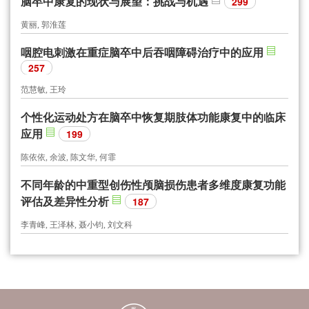
脑卒中康复的现状与展望：挑战与机遇
299
黄丽, 郭淮莲
咽腔电刺激在重症脑卒中后吞咽障碍治疗中的应用
257
范慧敏, 王玲
个性化运动处方在脑卒中恢复期肢体功能康复中的临床
应用
199
陈依依, 余波, 陈文华, 何霏
不同年龄的中重型创伤性颅脑损伤患者多维度康复功能
评估及差异性分析
187
李青峰, 王泽林, 聂小钧, 刘文科