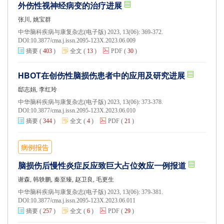
外伤性视神经病变的治疗进展
张川, 姚宝群
中华脑科疾病与康复杂志(电子版) 2023, 13(06): 369-372.
DOI:
10.3877/cma.j.issn.2095-123X.2023.06.009
摘要
(
403
)
全文
(
13
)
PDF
(
30
)
HBOT在创伤性脑损伤患者中的应用及研究进展
邸志娟, 李红玲
中华脑科疾病与康复杂志(电子版) 2023, 13(06): 373-378.
DOI:
10.3877/cma.j.issn.2095-123X.2023.06.010
摘要
(
344
)
全文
(
4
)
PDF
(
21
)
病例报告
脑损伤后慢性炎症反应致巨大占位效应一例报道
谢森, 韩轶鹏, 秦至臻, 赵卫良, 毛更生
中华脑科疾病与康复杂志(电子版) 2023, 13(06): 379-381.
DOI:
10.3877/cma.j.issn.2095-123X.2023.06.011
摘要
(
257
)
全文
(
6
)
PDF
(
29
)