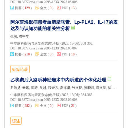
DOI:
10.3877/cma.j.issn.2095-123X.2023.06.006
摘要
(
129
)
全文
(
0
)
PDF
(
13
)
阿尔茨海默病患者血清脂联素、Lp-PLA2、IL-17的表
达及与认知功能的相关性分析
张萌, 喻中华
中华脑科疾病与康复杂志(电子版) 2023, 13(06): 358-363.
DOI:
10.3877/cma.j.issn.2095-123X.2023.06.007
摘要
(
210
)
全文
(
0
)
PDF
(
18
)
短篇论著
乙状窦后入路听神经瘤术中内听道的个体化处理
尹浩扬, 辛运, 蒋涛, 吴越, 程崇杰, 夏海坚, 张文韬, 孙晓川, 唐文渊, 徐胜生, 钟东
中华脑科疾病与康复杂志(电子版) 2023, 13(06): 364-368.
DOI:
10.3877/cma.j.issn.2095-123X.2023.06.008
摘要
(
282
)
全文
(
0
)
PDF
(
21
)
综述