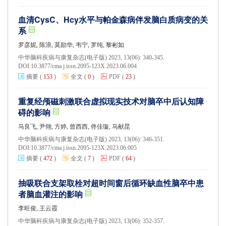
血清CysC、Hcy水平与帕金森病伴发脑白质病变的关
系
罗彦妮, 陈浪, 莫励华, 韦宁, 罗纯, 黎彬如
中华脑科疾病与康复杂志(电子版) 2023, 13(06): 340-345.
DOI:
10.3877/cma.j.issn.2095-123X.2023.06.004
摘要
(
153
)
全文
(
0
)
PDF
(
23
)
重复经颅磁刺激联合虚拟现实技术对脑卒中后认知障
碍的影响
马良飞, 尹翎, 方婷, 曾西西, 佟佳璇, 马献昆
中华脑科疾病与康复杂志(电子版) 2023, 13(06): 346-351.
DOI:
10.3877/cma.j.issn.2095-123X.2023.06.005
摘要
(
472
)
全文
(
7
)
PDF
(
64
)
抽吸联合支架取栓对超时间窗后循环缺血性脑卒中患
者脑血灌注的影响
李旺俊, 王云霞
中华脑科疾病与康复杂志(电子版) 2023, 13(06): 352-357.