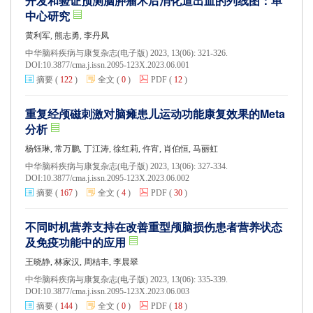
开发和验证预测脑肿瘤术后消化道出血的列线图：单
中心研究
黄利军, 熊志勇, 李丹凤
中华脑科疾病与康复杂志(电子版) 2023, 13(06): 321-326.
DOI:
10.3877/cma.j.issn.2095-123X.2023.06.001
摘要
(
122
)
全文
(
0
)
PDF
(
12
)
重复经颅磁刺激对脑瘫患儿运动功能康复效果的Meta
分析
杨钰琳, 常万鹏, 丁江涛, 徐红莉, 仵宵, 肖伯恒, 马丽虹
中华脑科疾病与康复杂志(电子版) 2023, 13(06): 327-334.
DOI:
10.3877/cma.j.issn.2095-123X.2023.06.002
摘要
(
167
)
全文
(
4
)
PDF
(
30
)
不同时机营养支持在改善重型颅脑损伤患者营养状态
及免疫功能中的应用
王晓静, 林家汉, 周桔丰, 李晨翠
中华脑科疾病与康复杂志(电子版) 2023, 13(06): 335-339.
DOI:
10.3877/cma.j.issn.2095-123X.2023.06.003
摘要
(
144
)
全文
(
0
)
PDF
(
18
)