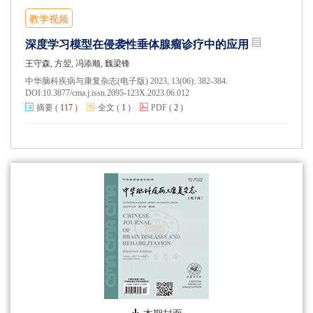
教学视频
深度学习模型在侵袭性垂体腺瘤诊疗中的应用
王守森, 方翌, 冯添顺, 魏梁锋
中华脑科疾病与康复杂志(电子版) 2023, 13(06): 382-384.
DOI:
10.3877/cma.j.issn.2095-123X.2023.06.012
摘要
(
117
)
全文
(
1
)
PDF
(
2
)
本期封面