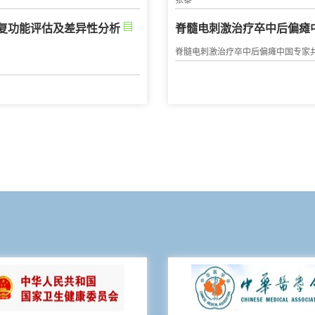
张黎
复功能评估及差异性分析
脊髓电刺激治疗卒中后偏瘫中