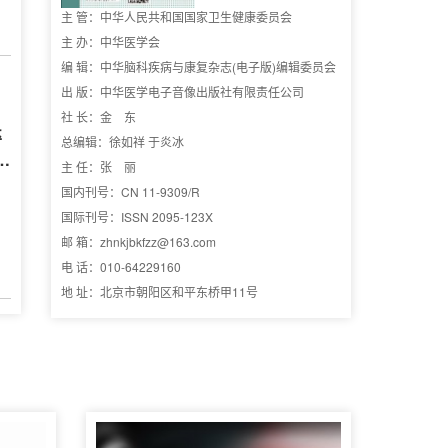
主 管：中华人民共和国国家卫生健康委员会
主 办：中华医学会
编 辑：中华脑科疾病与康复杂志(电子版)编辑委员会
出 版：中华医学电子音像出版社有限责任公司
社 长：金 东
卒
总编辑：徐如祥 于炎冰
价
主 任：张 丽
国内刊号：CN 11-9309/R
国际刊号：ISSN 2095-123X
邮 箱：zhnkjbkfzz@163.com
电 话：010-64229160
地 址：北京市朝阳区和平东桥甲11号