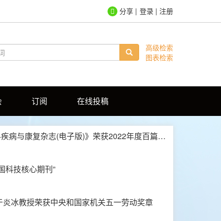
登录
|
注册
高级检索
图表检索
会
订阅
在线投稿
喜讯 ||《中华脑科疾病与康复杂志(电子版)》荣获2022年度百篇中华医学优秀论文证书
国科技核心期刊”
于炎冰教授荣获中央和国家机关五一劳动奖章