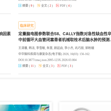
摘要
(
9
)
全文
(
2
)
PDF
(
4
)
临床研究
响因素
定量脑电图参数联合SII、CALLY指数对急性缺血性
中前循环大血管闭塞患者机械取栓术后脑水肿的预测
值
王清馨, 韩洁, 李雪敏, 朱慧, 颜廷启, 李小杰, 巩巧丽, 郭粉娥
中华脑科疾病与康复杂志(电子版) 2026, 16(03): 156-162.
DOI:
10.3877/cma.j.issn.2095-123X.2026.03.004
摘要
(
11
)
全文
(
3
)
PDF
(
3
)