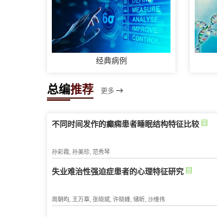
经典病例
总编
推荐
更多
不同时间发作的癫痫患者睡眠结构特征比较
孙彩霞, 孙美珍, 范秀琴
失业难治性强迫症患者的心理特征研究
周朝昀, 王万章, 张晓斌, 许晓峰, 储昕, 沙维伟