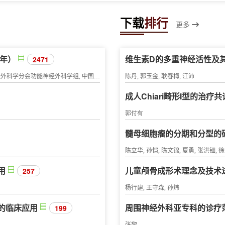
下载
排行
更多
5年）
维生素D的多重神经活性及
2471
脊髓电刺激治疗卒中后偏瘫中国专家共识编写组, 中华医学会神经外科学分会功能神经外科学组, 中国研究型医院学会神经外科学专业委员会, 世界华人神经外科协会功能神经外科专业委员会, 北京医学会神经外科学分会功能神经外科专业组, 北京医学会神经外科学分会周围神经外科专业组
陈丹, 郭玉金, 耿春梅, 江沛
成人Chiari畸形I型的治疗
郭付有
髓母细胞瘤的分期和分型的
陈立华, 孙恺, 陈文锦, 夏勇, 张洪钿, 
用
儿童颅骨成形术理念及技术
257
杨行建, 王守森, 孙炜
的临床应用
周围神经外科亚专科的诊疗
199