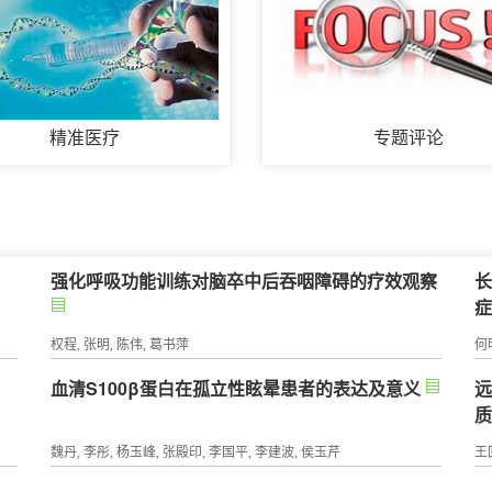
精准医疗
专题评论
强化呼吸功能训练对脑卒中后吞咽障碍的疗效观察
长
权程, 张明, 陈伟, 葛书萍
何
血清S100β蛋白在孤立性眩晕患者的表达及意义
魏丹, 李彤, 杨玉峰, 张殿印, 李国平, 李建波, 侯玉芹
王