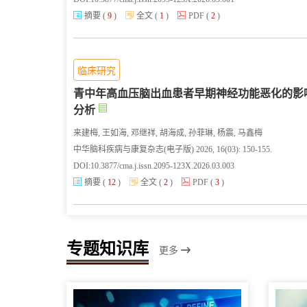
摘要
(
9
)
全文
(
1
)
PDF
(
2
)
临床研究
青中年高血压脑出血患者早期神经功能恶化的影
分析
来建梅, 王如海, 邓继祥, 胡海成, 孙菲琳, 杨震, 马鑫梅
中华脑科疾病与康复杂志(电子版) 2026, 16(03): 150-155.
DOI:
10.3877/cma.j.issn.2095-123X.2026.03.003
摘要
(
12
)
全文
(
2
)
PDF
(
3
)
专题知识库
更多