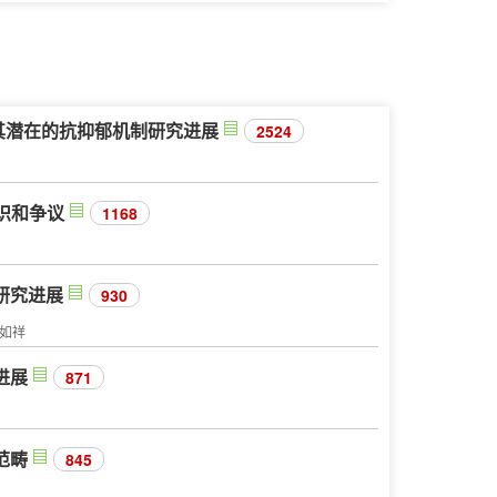
其潜在的抗抑郁机制研究进展
2524
共识和争议
1168
研究进展
930
徐如祥
进展
871
范畴
845