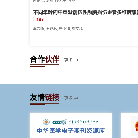
陈依依, 余波, 陈文华, 何霏
不同年龄的中重型创伤性颅脑损伤患者多维度康
187
李青峰, 王泽林, 聂小钧, 刘文科
合作
伙伴
更多
友情
链接
更多