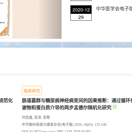
中华医学会电子
2020-12
29
临床研究
规范化
肠道菌群与糖尿病神经病变间的因果推断：通过循环
谢物和蛋白质介导的两步孟德尔随机化研究
刘佳鑫, 张泽, 张黎
中华脑科疾病与康复杂志(电子版) 2026, 16(03): 135-149.
DOI:
10.3877/cma.j.issn.2095-123X.2026.03.002