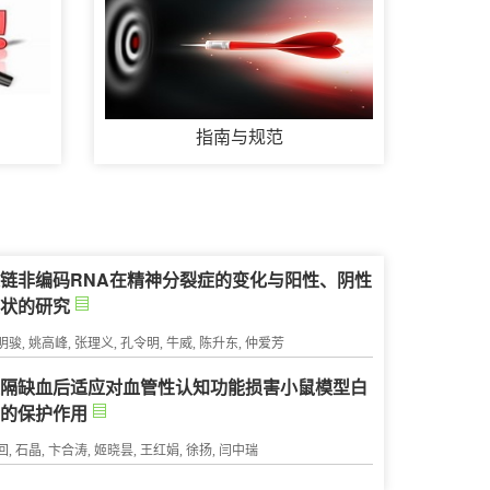
指南与规范
链非编码RNA在精神分裂症的变化与阳性、阴性
症状的研究
明骏, 姚高峰, 张理义, 孔令明, 牛威, 陈升东, 仲爱芳
远隔缺血后适应对血管性认知功能损害小鼠模型白
质的保护作用
回, 石晶, 卞合涛, 姬晓昙, 王红娟, 徐扬, 闫中瑞