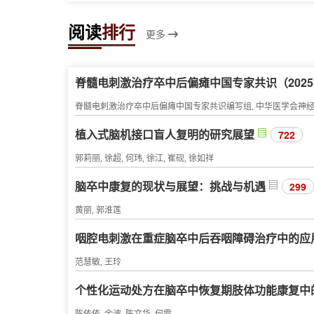
阅读
排行
更多
脊髓电刺激治疗卒中后偏瘫中国专家共识（202
植入式脑机接口盲人复明的研究展望
722
郭莉丽, 徐超, 何玮, 徐江, 崔砚, 徐如祥
脑卒中康复的现状与展望：挑战与机遇
299
黄丽, 郭淮莲
咽腔电刺激在重症脑卒中后吞咽障碍治疗中的应
范慧敏, 王玲
个性化运动处方在脑卒中恢复期肢体功能康复中